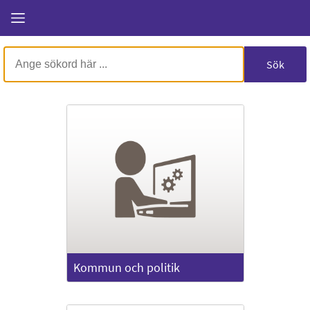
Mina
sidor